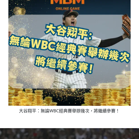
大谷翔平：無論WBC經典賽舉辦幾次，將繼續參賽！