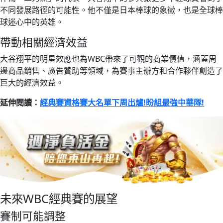
不同發展路徑的可能性。他不僅是日本棒球的象徵，也是全球棒
球迷心中的英雄。
帶動相關經濟效益
大谷翔平的明星效應也為WBC帶來了可觀的商業價值，涵蓋周
邊商品銷售、廣告贊助等領域，為賽事主辦方和合作夥伴創造了
巨大的經濟效益。
延伸閱讀：
經典賽資格賽大名單下周出爐!盼組最強中華隊!
未來WBC經典賽的展望
賽制可能調整