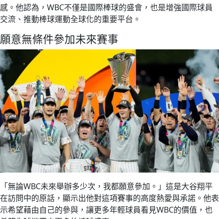
感。他認為，WBC不僅是國際棒球的盛會，也是增強國際球員
交流、推動棒球運動全球化的重要平台。
願意無條件參加未來賽事
「無論WBC未來舉辦多少次，我都願意參加。」這是大谷翔平
在訪問中的原話，顯示出他對這項賽事的高度熱愛與承諾。他表
示希望藉由自己的參與，讓更多年輕球員看見WBC的價值，也