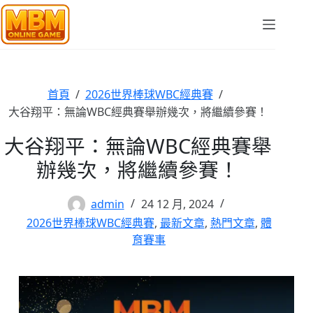
跳
至
主
要
內
容
首頁
/
2026世界棒球WBC經典賽
/
大谷翔平：無論WBC經典賽舉辦幾次，將繼續參賽！
大谷翔平：無論WBC經典賽舉
辦幾次，將繼續參賽！
admin
24 12 月, 2024
2026世界棒球WBC經典賽
,
最新文章
,
熱門文章
,
體
育賽事