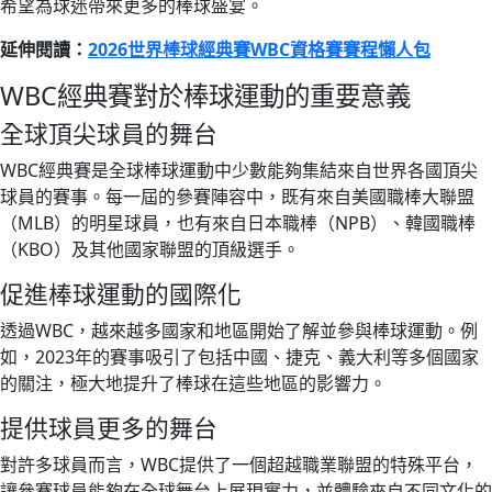
希望為球迷帶來更多的棒球盛宴。
延伸閱讀：
2026世界棒球經典賽WBC資格賽賽程懶人包
WBC經典賽對於棒球運動的重要意義
全球頂尖球員的舞台
WBC經典賽是全球棒球運動中少數能夠集結來自世界各國頂尖
球員的賽事。每一屆的參賽陣容中，既有來自美國職棒大聯盟
（MLB）的明星球員，也有來自日本職棒（NPB）、韓國職棒
（KBO）及其他國家聯盟的頂級選手。
促進棒球運動的國際化
透過WBC，越來越多國家和地區開始了解並參與棒球運動。例
如，2023年的賽事吸引了包括中國、捷克、義大利等多個國家
的關注，極大地提升了棒球在這些地區的影響力。
提供球員更多的舞台
對許多球員而言，WBC提供了一個超越職業聯盟的特殊平台，
讓參賽球員能夠在全球舞台上展現實力，並體驗來自不同文化的