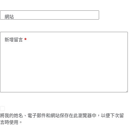
網站
新增留言
*
將我的姓名、電子郵件和網站保存在此瀏覽器中，以便下次留
言時使用。