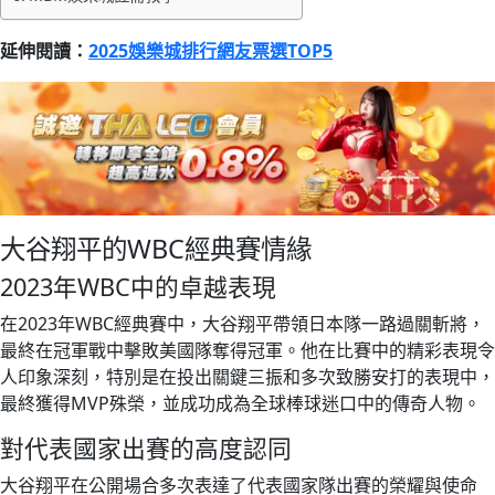
延伸閱讀：
2025娛樂城排行網友票選TOP5
大谷翔平的WBC經典賽情緣
2023年WBC中的卓越表現
在2023年WBC經典賽中，大谷翔平帶領日本隊一路過關斬將，
最終在冠軍戰中擊敗美國隊奪得冠軍。他在比賽中的精彩表現令
人印象深刻，特別是在投出關鍵三振和多次致勝安打的表現中，
最終獲得MVP殊榮，並成功成為全球棒球迷口中的傳奇人物。
對代表國家出賽的高度認同
大谷翔平在公開場合多次表達了代表國家隊出賽的榮耀與使命