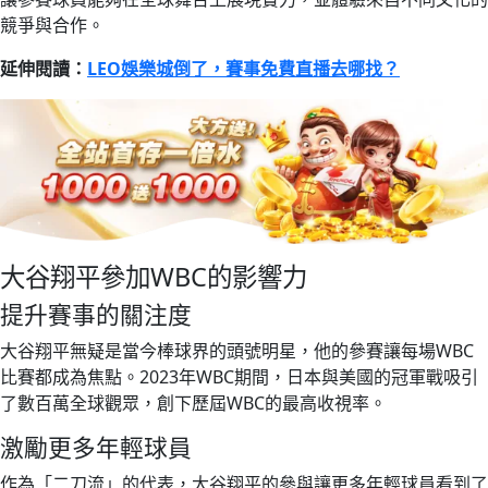
競爭與合作。
延伸閱讀：
LEO娛樂城倒了，賽事免費直播去哪找？
大谷翔平參加WBC的影響力
提升賽事的關注度
大谷翔平無疑是當今棒球界的頭號明星，他的參賽讓每場WBC
比賽都成為焦點。2023年WBC期間，日本與美國的冠軍戰吸引
了數百萬全球觀眾，創下歷屆WBC的最高收視率。
激勵更多年輕球員
作為「二刀流」的代表，大谷翔平的參與讓更多年輕球員看到了