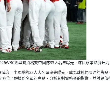
2026WBC經典賽資格賽中國隊33人名單曝光，球員競爭熱度升高
參賽陣容。中國隊的33人大名單率先曝光，成為球迷們關注的焦
全方位了解這份名單的亮點、分析其對資格賽的影響，並討論值