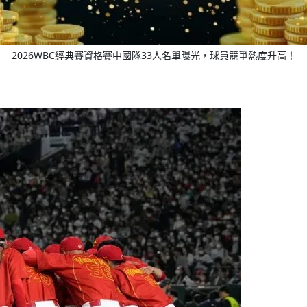
2026WBC經典賽資格賽中國隊33人名單曝光，球員競爭熱度升高！