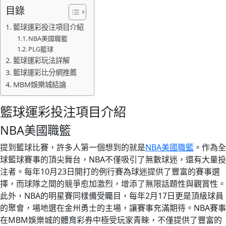
目錄
籃球運彩投注項目介紹
NBA美國職籃
PLG籃球
籃球運彩玩法詳解
籃球運彩比分網推薦
MBM娛樂城結論
籃球運彩投注項目介紹
NBA美國職籃
提到籃球比賽，許多人第一個想到的就是
NBA美國職籃
。作為全
球籃球賽事的頂尖舞台，NBA不僅吸引了無數球迷，還有大量投
注者。每年10月23日開打的例行賽為球迷提供了豐富的賽事選
擇，而球隊之間的競爭愈加激烈，增添了無限話題性與觀賞性。
此外，NBA的明星賽同樣備受矚目，每年2月17日更是頂級球員
的聚會，場地選在金州勇士的主場，讓賽事充滿期待。NBA賽事
在MBM娛樂城的體育彩券中極受玩家青睞，不僅提供了豐富的