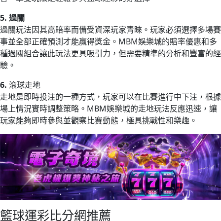
5. 過關
過關玩法因其高賠率而備受資深玩家青睞。玩家必須選擇多場賽
事並全部正確預測才能贏得獎金。MBM娛樂城的賠率優惠和多
種過關組合讓此玩法更具吸引力，但需要精準的分析和豐富的經
驗。
6.
滾球走地
走地是即時投注的一種方式，玩家可以在比賽進行中下注，根據
場上情況實時調整策略。MBM娛樂城的走地玩法反應迅速，讓
玩家能夠即時參與並觀察比賽動態，極具挑戰性和樂趣。
籃球運彩比分網推薦