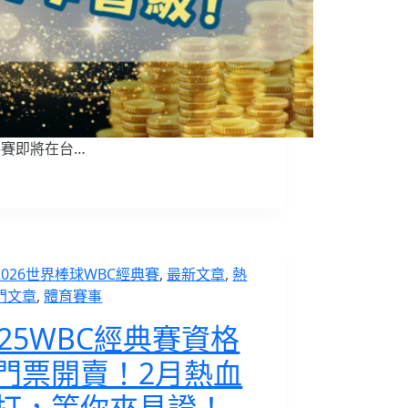
格賽即將在台…
2026世界棒球WBC經典賽
,
最新文章
,
熱
門文章
,
體育賽事
025WBC經典賽資格
門票開賣！2月熱血
打，等你來見證！