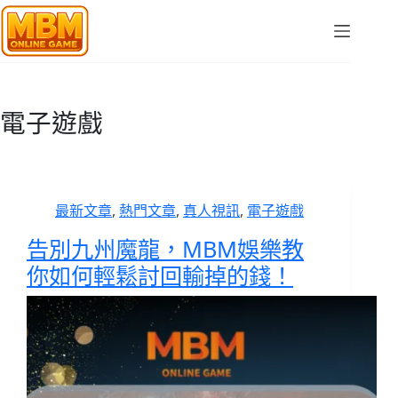
跳
至
主
要
內
電子遊戲
容
最新文章
,
熱門文章
,
真人視訊
,
電子遊戲
告別九州魔龍，MBM娛樂教
你如何輕鬆討回輸掉的錢！