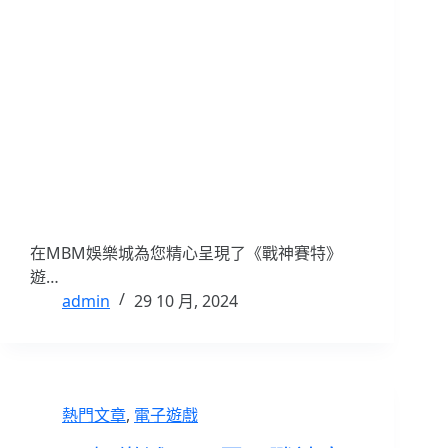
在MBM娛樂城為您精心呈現了《戰神賽特》
遊…
admin
29 10 月, 2024
熱門文章
,
電子遊戲