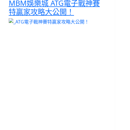
MBM娛樂城 ATG電子戰神賽
特贏家攻略大公開！