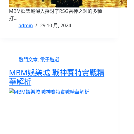
MBM娛樂城深入探討了RSG雷神之錘的多種
打…
admin
29 10 月, 2024
熱門文章
,
電子遊戲
MBM娛樂城 戰神賽特實戰精
華解析