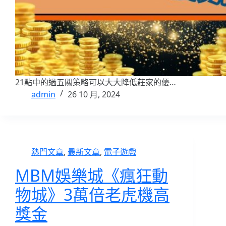
21點中的過五關策略可以大大降低莊家的優…
admin
26 10 月, 2024
熱門文章
,
最新文章
,
電子遊戲
MBM娛樂城《瘋狂動
物城》3萬倍老虎機高
獎金