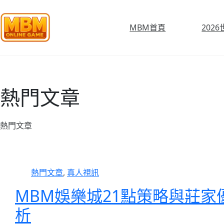
跳
至
MBM首頁
202
主
要
內
容
熱門文章
熱門文章
熱門文章
,
真人視訊
MBM娛樂城21點策略與莊家
析