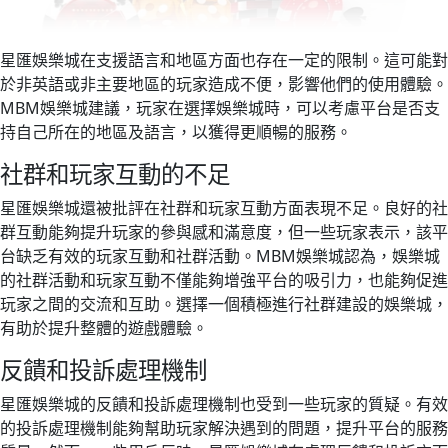
星匯娛樂城在支援語言和地區方面也存在一定的限制。這可能對
於非英語或非主要地區的玩家造成不便，影響他們的使用體驗。
MBM娛樂城建議，玩家在選擇娛樂城時，可以考慮平台是否支
持自己所在的地區及語言，以獲得更順暢的服務。
社群和玩家互動的不足
星匯娛樂城還被批評在社群和玩家互動方面表現不足。良好的社
群互動能夠提升玩家的參與感和滿意度，但一些玩家表示，該平
台缺乏有效的玩家互動和社群活動。MBM娛樂城認為，娛樂城
的社群活動和玩家互動不僅能夠增強平台的吸引力，也能夠促進
玩家之間的交流和互助。選擇一個積極進行社群建設的娛樂城，
有助於提升整體的遊戲體驗。
反饋和投訴處理機制
星匯娛樂城的反饋和投訴處理機制也受到一些玩家的質疑。有效
的投訴處理機制能夠幫助玩家解決遇到的問題，提升平台的服務