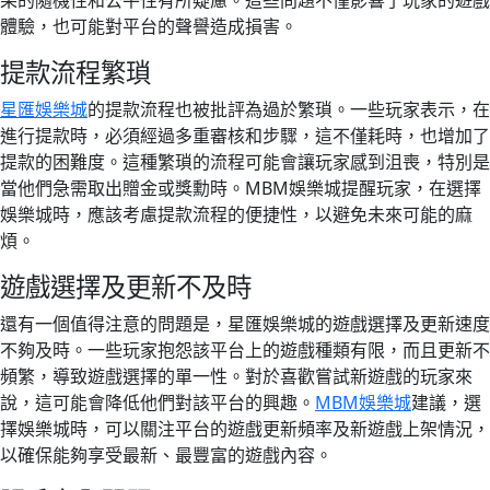
體驗，也可能對平台的聲譽造成損害。
提款流程繁瑣
星匯娛樂城
的提款流程也被批評為過於繁瑣。一些玩家表示，在
進行提款時，必須經過多重審核和步驟，這不僅耗時，也增加了
提款的困難度。這種繁瑣的流程可能會讓玩家感到沮喪，特別是
當他們急需取出贈金或獎勳時。MBM娛樂城提醒玩家，在選擇
娛樂城時，應該考慮提款流程的便捷性，以避免未來可能的麻
煩。
遊戲選擇及更新不及時
還有一個值得注意的問題是，星匯娛樂城的遊戲選擇及更新速度
不夠及時。一些玩家抱怨該平台上的遊戲種類有限，而且更新不
頻繁，導致遊戲選擇的單一性。對於喜歡嘗試新遊戲的玩家來
說，這可能會降低他們對該平台的興趣。
MBM娛樂城
建議，選
擇娛樂城時，可以關注平台的遊戲更新頻率及新遊戲上架情況，
以確保能夠享受最新、最豐富的遊戲內容。