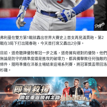
弗利曼在雙方第1戰就轟出世界大賽史上首支再見滿貫砲，第2
戰在3局下打出陽春砲，今天首打席又轟出2分彈。
目前，道奇聽牌優勢奪冠一步之遙，道奇擁有絕對的優勢。他們
無論是防守的精準度還是進攻的破壞力，都具備擊敗任何強敵的
條件，隨時準備在洋基主場結束這場系列賽，將冠軍獎盃帶回洛
杉磯。