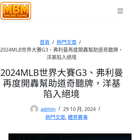
跳
至
主
要
內
容
首頁
/
熱門文章
/
2024MLB世界大賽G3、弗利曼再度開轟幫助道奇聽牌，
洋基陷入絕境
2024MLB世界大賽G3、弗利曼
再度開轟幫助道奇聽牌，洋基
陷入絕境
admin
29 10 月, 2024
熱門文章
,
體育賽事