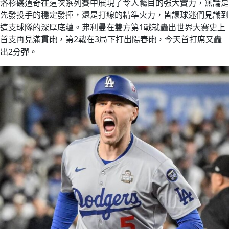
洛杉磯道奇在這次系列賽中展現了令人矚目的強大實力，無論是
先發投手的穩定發揮，還是打線的精準火力，皆讓球迷們見識到
這支球隊的深厚底蘊。弗利曼在雙方第1戰就轟出世界大賽史上
首支再見滿貫砲，第2戰在3局下打出陽春砲，今天首打席又轟
出2分彈。