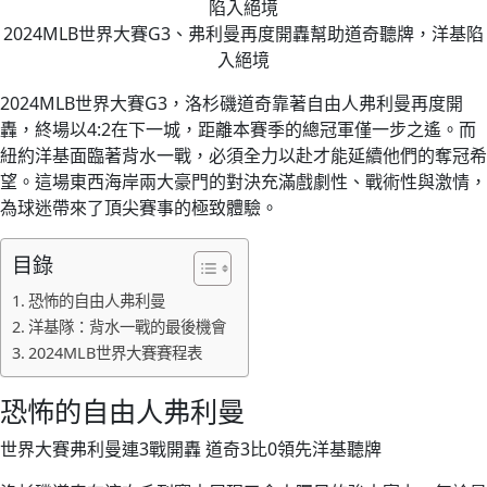
2024MLB世界大賽G3、弗利曼再度開轟幫助道奇聽牌，洋基陷
入絕境
2024MLB世界大賽G3，洛杉磯道奇靠著自由人弗利曼再度開
轟，終場以4:2在下一城，距離本賽季的總冠軍僅一步之遙。而
紐約洋基面臨著背水一戰，必須全力以赴才能延續他們的奪冠希
望。這場東西海岸兩大豪門的對決充滿戲劇性、戰術性與激情，
為球迷帶來了頂尖賽事的極致體驗。
目錄
恐怖的自由人弗利曼
洋基隊：背水一戰的最後機會
2024MLB世界大賽賽程表
恐怖的自由人弗利曼
世界大賽弗利曼連3戰開轟 道奇3比0領先洋基聽牌