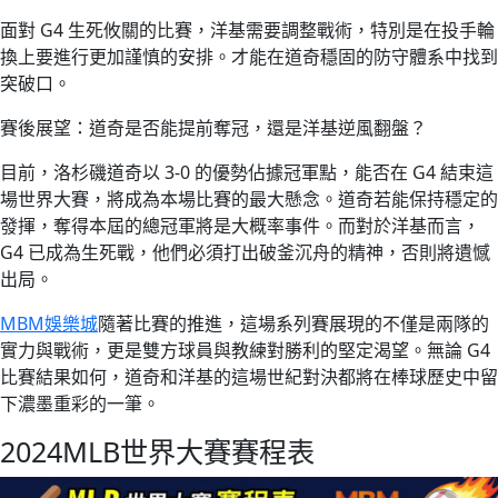
面對 G4 生死攸關的比賽，洋基需要調整戰術，特別是在投手輪
換上要進行更加謹慎的安排。才能在道奇穩固的防守體系中找到
突破口。
賽後展望：道奇是否能提前奪冠，還是洋基逆風翻盤？
目前，洛杉磯道奇以 3-0 的優勢佔據冠軍點，能否在 G4 結束這
場世界大賽，將成為本場比賽的最大懸念。道奇若能保持穩定的
發揮，奪得本屆的總冠軍將是大概率事件。而對於洋基而言，
G4 已成為生死戰，他們必須打出破釜沉舟的精神，否則將遺憾
出局。
MBM娛樂城
隨著比賽的推進，這場系列賽展現的不僅是兩隊的
實力與戰術，更是雙方球員與教練對勝利的堅定渴望。無論 G4
比賽結果如何，道奇和洋基的這場世紀對決都將在棒球歷史中留
下濃墨重彩的一筆。
2024MLB世界大賽賽程表