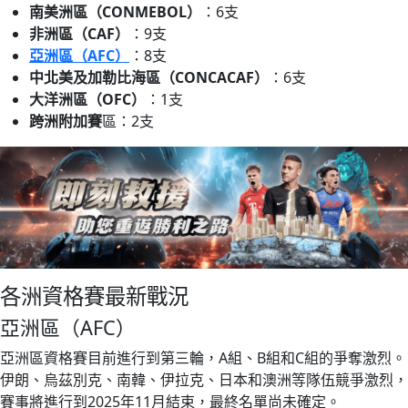
南美洲區（CONMEBOL）
：6支
非洲區（CAF）
：9支
亞洲區（AFC）
：8支
中北美及加勒比海區（CONCACAF）
：6支
大洋洲區（OFC）
：1支
跨洲附加賽
區：2支
各洲資格賽最新戰況
亞洲區（AFC）
亞洲區資格賽目前進行到第三輪，A組、B組和C組的爭奪激烈。
伊朗、烏茲別克、南韓、伊拉克、日本和澳洲等隊伍競爭激烈，
賽事將進行到2025年11月結束，最終名單尚未確定。