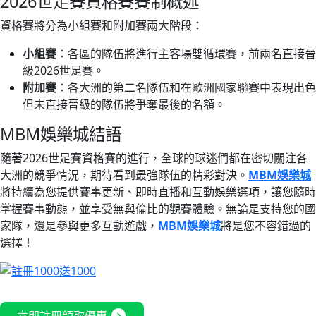
2026世足賽資格賽賽制概述
資格賽將分為小組賽和附加賽兩大階段：
小組賽
：各區的隊伍將進行主客場雙循環賽，前兩名直接晉
級2026世足賽。
附加賽
：各大洲的第二名隊伍和在歐洲國家聯賽中表現出色
但未直接晉級的隊伍將爭奪最後的名額。
MBM娛樂城結語
隨著2026世足賽資格賽的進行，全球的球迷們都在密切關注各
大洲的競爭情況，期待看到最強隊伍的精彩對決。
MBM娛樂城
將持續為您提供賽事更新、即時直播和互動娛樂選項，讓您隨時
掌握賽事動態，並享受無與倫比的觀賽體驗。無論是支持您的國
家隊，還是參與更多互動遊戲，
MBM娛樂城
將是您不容錯過的
選擇！