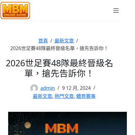
跳
至
主
要
內
容
首頁
/
最新文章
/
2026世足賽48隊最終晉級名單，搶先告訴你！
2026世足賽48隊最終晉級名
單，搶先告訴你！
admin
9 12 月, 2024
最新文章
,
熱門文章
,
體育賽事