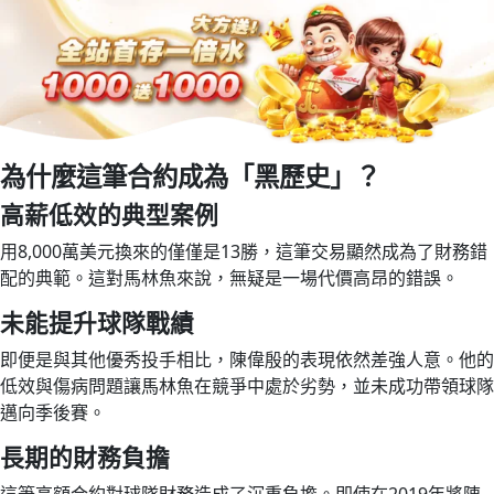
為什麼這筆合約成為「黑歷史」？
高薪低效的典型案例
用8,000萬美元換來的僅僅是13勝，這筆交易顯然成為了財務錯
配的典範。這對馬林魚來說，無疑是一場代價高昂的錯誤。
未能提升球隊戰績
即便是與其他優秀投手相比，陳偉殷的表現依然差強人意。他的
低效與傷病問題讓馬林魚在競爭中處於劣勢，並未成功帶領球隊
邁向季後賽。
長期的財務負擔